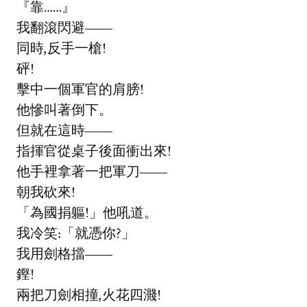
『靠……』
我翻滾閃避——
同時,反手一槍!
砰!
擊中一個軍官的肩膀!
他慘叫著倒下。
但就在這時——
指揮官從桌子後面衝出來!
他手裡拿著一把軍刀——
朝我砍來!
「為國捐軀!」他吼道。
我冷笑:「就憑你?」
我用劍格擋——
鏗!
兩把刀劍相撞,火花四濺!