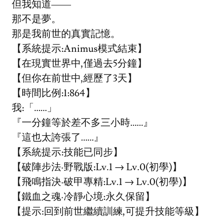
但我知道——
那不是夢。
那是我前世的真實記憶。
【系統提示:Animus模式結束】
【在現實世界中,僅過去5分鐘】
【但你在前世中,經歷了3天】
【時間比例:1:864】
我:「……」
『一分鐘等於差不多三小時……』
『這也太誇張了……』
【系統提示:技能已同步】
【破陣步法·野戰版:Lv.1 → Lv.0(初學)】
【飛鳴指決·破甲專精:Lv.1 → Lv.0(初學)】
【鐵血之魂·冷靜心境:永久保留】
【提示:回到前世繼續訓練,可提升技能等級】