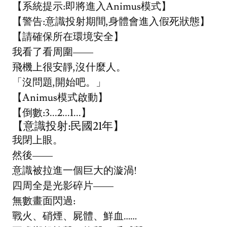
【系統提示:即將進入Animus模式】
【警告:意識投射期間,身體會進入假死狀態】
【請確保所在環境安全】
我看了看周圍——
飛機上很安靜,沒什麼人。
「沒問題,開始吧。」
【Animus模式啟動】
【倒數:3...2...1...】
【意識投射:民國21年】
我閉上眼。
然後——
意識被拉進一個巨大的漩渦!
四周全是光影碎片——
無數畫面閃過:
戰火、硝煙、屍體、鮮血……