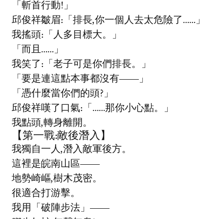
「斬首行動!」
邱俊祥皺眉:「排長,你一個人去太危險了……」
我搖頭:「人多目標大。」
「而且……」
我笑了:「老子可是你們排長。」
「要是連這點本事都沒有——」
「憑什麼當你們的頭?」
邱俊祥嘆了口氣:「……那你小心點。」
我點頭,轉身離開。
【第一戰:敵後潛入】
我獨自一人,潛入敵軍後方。
這裡是皖南山區——
地勢崎嶇,樹木茂密。
很適合打游擊。
我用「破陣步法」——