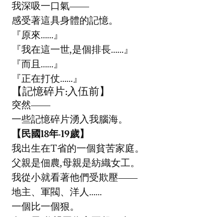
我深吸一口氣——
感受著這具身體的記憶。
『原來……』
『我在這一世,是個排長……』
『而且……』
『正在打仗……』
【記憶碎片:入伍前】
突然——
一些記憶碎片湧入我腦海。
【民國18年·19歲】
我出生在T省的一個貧苦家庭。
父親是佃農,母親是紡織女工。
我從小就看著他們受欺壓——
地主、軍閥、洋人……
一個比一個狠。