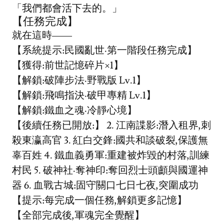
「我們都會活下去的。」
【任務完成】
就在這時——
【系統提示:民國亂世·第一階段任務完成】
【獲得:前世記憶碎片×1】
【解鎖:破陣步法·野戰版 Lv.1】
【解鎖:飛鳴指決·破甲專精 Lv.1】
【解鎖:鐵血之魂·冷靜心境】
【後續任務已開放:】 2. 江南諜影:潛入租界,刺
殺東瀛高官 3. 紅白交鋒:國共和談破裂,保護無
辜百姓 4. 鐵血義勇軍:重建被炸毀的村落,訓練
村民 5. 破神社·奪神印:奪回烈士頭顱與國運神
器 6. 血戰古城:固守關口七日七夜,突圍成功
【提示:每完成一個任務,解鎖更多記憶】
【全部完成後,軍魂完全覺醒】