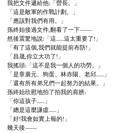
我把文件遞給他:「營長。」
「這是敵軍的作戰計劃。」
「應該對我們有用。」
孫終始接過文件,翻看了一下——
然後震驚地說:「這……這太重要了!」
「有了這個,我們就能提前布防!」
「昌晟,你立大功了!」
我搖頭:「這不是我一個人的功勞。」
「是章廣元、狗蛋、林赤陽、老邱……」
「還有所有弟兄們一起努力的結果。」
孫終始欣慰地拍了拍我的肩膀:
「你這孩子……」
「總是這麼謙虛……」
「好!我會如實上報的!」
幾天後——