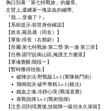
胸口別著「第七特戰旅」的徽章。
左臂上,還纏著一塊染血的繃帶。
『我……受傷了？』
【系統提示:前世身份確認】
【姓名:羅昌晟（同名）】
【軍銜:排長（右都尉）】
【所屬:第七特戰旅·第二營·第一連·第三排】
【任務:固守皖南山區,掩護主力撤退】
【軍魂覺醒:階段一】
【暫時獲得技能:】
破陣步法·野戰版 Lv.1 (軍隊格鬥術)
飛鳴指決·破甲專精 Lv.1 (槍法)
鐵血之魂·冷靜心境 (戰場直覺)
巷戰指揮 Lv.1 (戰術指揮)
【注意:回到現實後,技能降一級但永久保留】