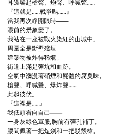
耳邊響起槍聲、炮聲、呼喊聲……
『這就是……戰爭嗎……』
當我再次睜開眼時——
眼前的景象變了。
我站在一座被戰火染紅的山城中。
周圍全是斷壁殘垣——
建築物被炸得稀爛。
街道上滿是彈坑和血跡。
空氣中瀰漫著硝煙和屍體的腐臭味。
槍聲、呼喊聲、爆炸聲……
此起彼伏。
『這裡是……』
我低頭看向自己——
一身灰綠色軍服,胸前有彈孔補丁。
腰間佩著一把短劍和一把駁殼槍。