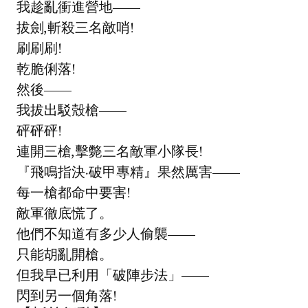
我趁亂衝進營地——
拔劍,斬殺三名敵哨!
刷刷刷!
乾脆俐落!
然後——
我拔出駁殼槍——
砰砰砰!
連開三槍,擊斃三名敵軍小隊長!
『飛鳴指決·破甲專精』果然厲害——
每一槍都命中要害!
敵軍徹底慌了。
他們不知道有多少人偷襲——
只能胡亂開槍。
但我早已利用「破陣步法」——
閃到另一個角落!