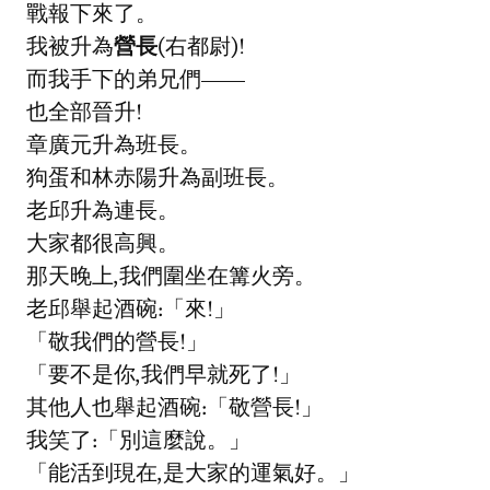
戰報下來了。
我被升為
營長
(右都尉)!
而我手下的弟兄們——
也全部晉升!
章廣元升為班長。
狗蛋和林赤陽升為副班長。
老邱升為連長。
大家都很高興。
那天晚上,我們圍坐在篝火旁。
老邱舉起酒碗:「來!」
「敬我們的營長!」
「要不是你,我們早就死了!」
其他人也舉起酒碗:「敬營長!」
我笑了:「別這麼說。」
「能活到現在,是大家的運氣好。」