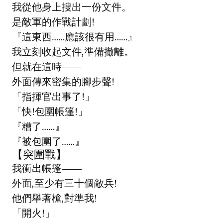
我從他身上搜出一份文件。
是敵軍的作戰計劃!
『這東西……應該很有用……』
我立刻收起文件,準備撤離。
但就在這時——
外面傳來密集的腳步聲!
「指揮官出事了!」
「快!包圍帳篷!」
『糟了……』
『被包圍了……』
【突圍戰】
我衝出帳篷——
外面,至少有三十個敵兵!
他們舉著槍,對準我!
「開火!」