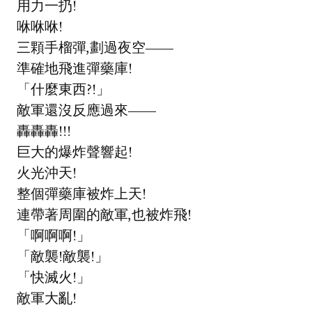
用力一扔!
咻咻咻!
三顆手榴彈,劃過夜空——
準確地飛進彈藥庫!
「什麼東西?!」
敵軍還沒反應過來——
轟轟轟!!!
巨大的爆炸聲響起!
火光沖天!
整個彈藥庫被炸上天!
連帶著周圍的敵軍,也被炸飛!
「啊啊啊!」
「敵襲!敵襲!」
「快滅火!」
敵軍大亂!