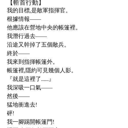
【斬首行動】
我的目標,是敵軍指揮官。
根據情報——
他應該在營地中央的帳篷裡。
我潛行過去——
沿途又幹掉了五個敵兵。
終於——
我來到指揮帳篷外。
帳篷裡,隱約可見幾個人影。
『就是這裡了……』
我深吸一口氣——
然後——
猛地衝進去!
砰!
我一腳踢開帳篷門!