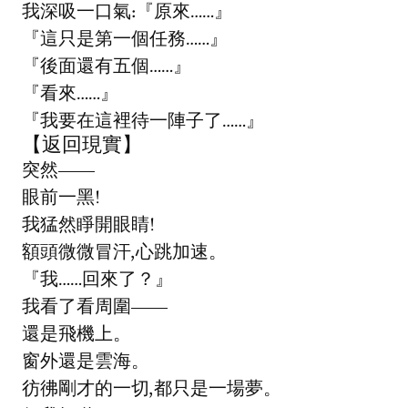
我深吸一口氣:『原來……』
『這只是第一個任務……』
『後面還有五個……』
『看來……』
『我要在這裡待一陣子了……』
【返回現實】
突然——
眼前一黑!
我猛然睜開眼睛!
額頭微微冒汗,心跳加速。
『我……回來了？』
我看了看周圍——
還是飛機上。
窗外還是雲海。
彷彿剛才的一切,都只是一場夢。