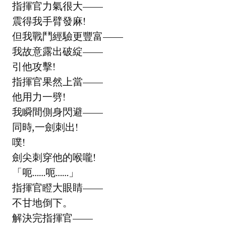
指揮官力氣很大——
震得我手臂發麻!
但我戰鬥經驗更豐富——
我故意露出破綻——
引他攻擊!
指揮官果然上當——
他用力一劈!
我瞬間側身閃避——
同時,一劍刺出!
噗!
劍尖刺穿他的喉嚨!
「呃……呃……」
指揮官瞪大眼睛——
不甘地倒下。
解決完指揮官——