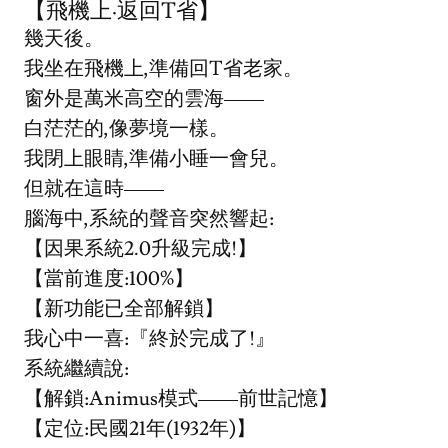
【飛機上·返回T省】
幾天後。
我坐在飛機上,準備回T省老家。
窗外是萬米高空的雲海——
白茫茫的,像夢境一樣。
我閉上眼睛,準備小睡一會兒。
但就在這時——
腦海中,系統的聲音突然響起:
【因果系統2.0升級完成!】
【當前進度:100%】
【新功能已全部解鎖】
我心中一喜:『終於完成了!』
系統繼續說:
【解鎖:Animus模式——前世記憶】
【定位:民國21年(1932年)】