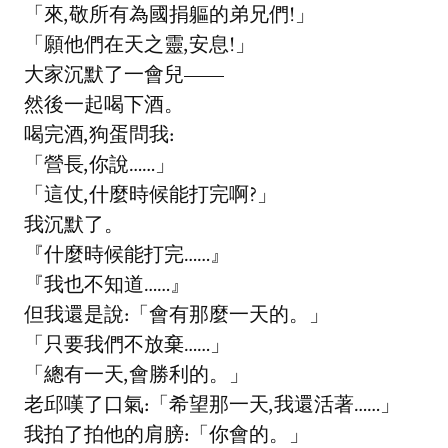
「來,敬所有為國捐軀的弟兄們!」
「願他們在天之靈,安息!」
大家沉默了一會兒——
然後一起喝下酒。
喝完酒,狗蛋問我:
「營長,你說……」
「這仗,什麼時候能打完啊?」
我沉默了。
『什麼時候能打完……』
『我也不知道……』
但我還是說:「會有那麼一天的。」
「只要我們不放棄……」
「總有一天,會勝利的。」
老邱嘆了口氣:「希望那一天,我還活著……」
我拍了拍他的肩膀:「你會的。」