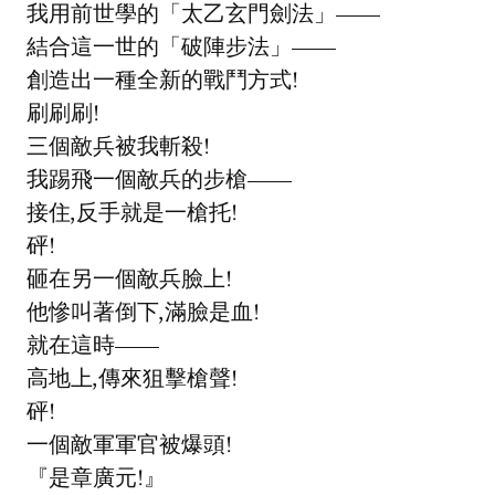
我用前世學的「太乙玄門劍法」——
結合這一世的「破陣步法」——
創造出一種全新的戰鬥方式!
刷刷刷!
三個敵兵被我斬殺!
我踢飛一個敵兵的步槍——
接住,反手就是一槍托!
砰!
砸在另一個敵兵臉上!
他慘叫著倒下,滿臉是血!
就在這時——
高地上,傳來狙擊槍聲!
砰!
一個敵軍軍官被爆頭!
『是章廣元!』