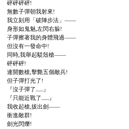
砰砰砰砰!
無數子彈朝我射來!
我立刻用「破陣步法」——
身形如鬼魅,左閃右躲!
子彈擦著我的身體飛過——
但沒有一發命中!
同時,我舉起駁殼槍——
砰砰砰!
連開數槍,擊斃五個敵兵!
但子彈打光了!
『沒子彈了……』
『只能近戰了……』
我收起槍,拔出劍——
衝進敵群!
劍光閃爍!