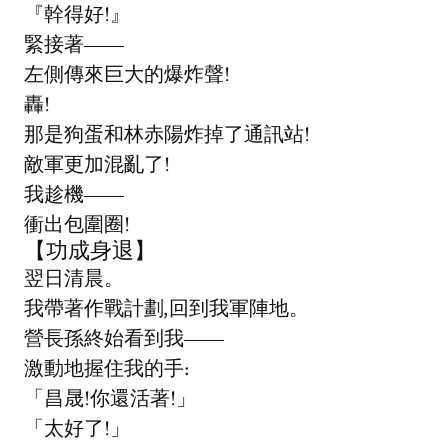
『幹得好!』
緊接著——
左側傳來巨大的爆炸聲!
轟!
那是狗蛋和林赤陽炸掉了通訊站!
敵軍更加混亂了!
我趁機——
衝出包圍圈!
【功成身退】
翌日清晨。
我帶著作戰計劃,回到我軍陣地。
營長孫終始看到我——
激動地握住我的手:
「昌晟!你還活著!」
「太好了!」