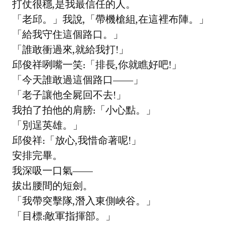
打仗很穩,是我最信任的人。
「老邱。」我說,「帶機槍組,在這裡布陣。」
「給我守住這個路口。」
「誰敢衝過來,就給我打!」
邱俊祥咧嘴一笑:「排長,你就瞧好吧!」
「今天誰敢過這個路口——」
「老子讓他全屍回不去!」
我拍了拍他的肩膀:「小心點。」
「別逞英雄。」
邱俊祥:「放心,我惜命著呢!」
安排完畢。
我深吸一口氣——
拔出腰間的短劍。
「我帶突擊隊,潛入東側峽谷。」
「目標:敵軍指揮部。」