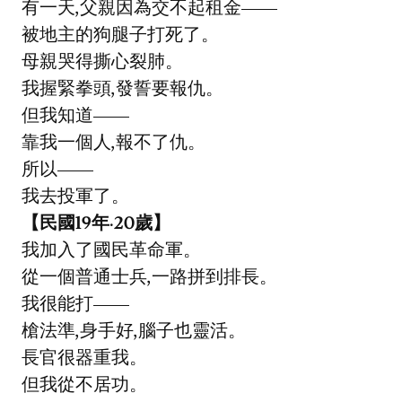
有一天,父親因為交不起租金——
被地主的狗腿子打死了。
母親哭得撕心裂肺。
我握緊拳頭,發誓要報仇。
但我知道——
靠我一個人,報不了仇。
所以——
我去投軍了。
【民國19年·20歲】
我加入了國民革命軍。
從一個普通士兵,一路拼到排長。
我很能打——
槍法準,身手好,腦子也靈活。
長官很器重我。
但我從不居功。