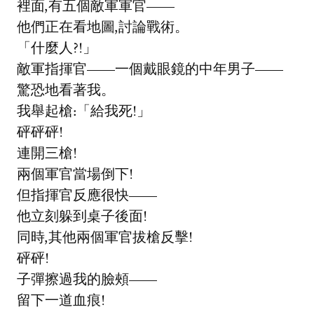
裡面,有五個敵軍軍官——
他們正在看地圖,討論戰術。
「什麼人?!」
敵軍指揮官——一個戴眼鏡的中年男子——
驚恐地看著我。
我舉起槍:「給我死!」
砰砰砰!
連開三槍!
兩個軍官當場倒下!
但指揮官反應很快——
他立刻躲到桌子後面!
同時,其他兩個軍官拔槍反擊!
砰砰!
子彈擦過我的臉頰——
留下一道血痕!