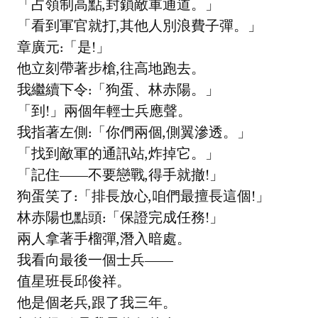
「占領制高點,封鎖敵軍通道。」
「看到軍官就打,其他人別浪費子彈。」
章廣元:「是!」
他立刻帶著步槍,往高地跑去。
我繼續下令:「狗蛋、林赤陽。」
「到!」兩個年輕士兵應聲。
我指著左側:「你們兩個,側翼滲透。」
「找到敵軍的通訊站,炸掉它。」
「記住——不要戀戰,得手就撤!」
狗蛋笑了:「排長放心,咱們最擅長這個!」
林赤陽也點頭:「保證完成任務!」
兩人拿著手榴彈,潛入暗處。
我看向最後一個士兵——
值星班長邱俊祥。
他是個老兵,跟了我三年。