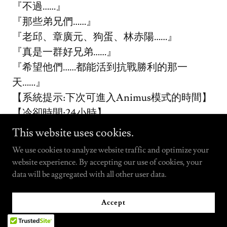
『不過……』
『那些弟兄們……』
『老邱、章廣元、狗蛋、林赤陽……』
『真是一群好兄弟……』
『希望他們……都能活到抗戰勝利的那一
天……』
【系統提示:下次可進入Animus模式的時間】
【冷卻時間:24小時】
我點頭:『明白了。』
This website uses cookies.
『那就……明天再繼續吧……』
We use cookies to analyze website traffic and optimize your
空姐推著飲品車經過：「需要水嗎？」
website experience. By accepting our use of cookies, your
我搖頭。
data will be aggregated with all other user data.
Accept