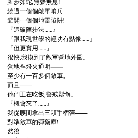
腳步如蛇,無聲無息!
繞過一個個敵軍哨兵——
避開一個個地雷陷阱!
『這破陣步法……』
『跟我現世學的輕功有點像……』
『但更實用……』
很快,我摸到了敵軍營地外圍。
營地裡燈火通明——
至少有一百多個敵軍。
而且——
他們正在吃飯,警戒鬆懈。
『機會來了……』
我從腰間拿出三顆手榴彈——
對準敵軍的彈藥庫!
然後——