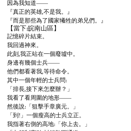
因為我知道——
『真正的英雄,不是我。』
『而是那些為了國家犧牲的弟兄們。』
【當下:皖南山區】
記憶碎片結束。
我回過神來。
此刻,我正站在一個廢墟中。
身邊有幾個士兵——
他們都看著我,等待命令。
其中一個年輕的士兵問:
「排長,接下來怎麼辦？」
我看了看周圍的地形——
然後說:「狙擊手章廣元。」
「到!」一個瘦高的士兵立正。
我指著右側的高地:「你上去。」